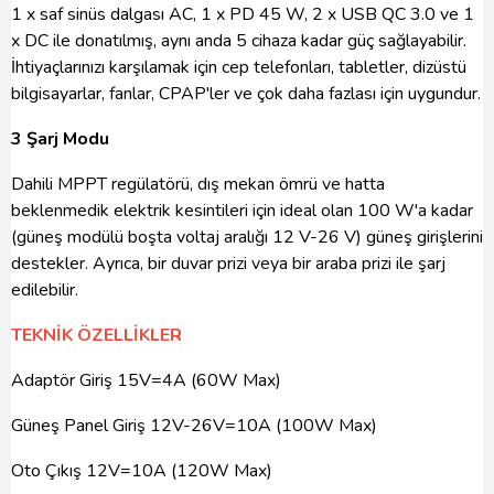
1 x saf sinüs dalgası AC, 1 x PD 45 W, 2 x USB QC 3.0 ve 1
x DC ile donatılmış, aynı anda 5 cihaza kadar güç sağlayabilir.
İhtiyaçlarınızı karşılamak için cep telefonları, tabletler, dizüstü
bilgisayarlar, fanlar, CPAP'ler ve çok daha fazlası için uygundur.
3 Şarj Modu
Dahili MPPT regülatörü, dış mekan ömrü ve hatta
beklenmedik elektrik kesintileri için ideal olan 100 W'a kadar
(güneş modülü boşta voltaj aralığı 12 V-26 V) güneş girişlerini
destekler. Ayrıca, bir duvar prizi veya bir araba prizi ile şarj
edilebilir.
TEKNİK ÖZELLİKLER
Adaptör Giriş 15V=4A (60W Max)
Güneş Panel Giriş 12V-26V=10A (100W Max)
Oto Çıkış 12V=10A (120W Max)