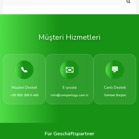
Müşteri Hizmetleri
📞
✉️
💬
Müşteri Destek
E-posta
Canlı Destek
+90 850 308 0 445
info@camperlogy.com.tr
Sohbet Başlat
Für Geschäftspartner