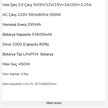
Hızlı Şarj 3.0 Çıkış 5V/9V/12V/15V=3A/20V=2.25A
AC Çıkış 220V 50Hz/60Hz 300W
Nominal Enerji 299Wh
Batarya Kapasite 93600mAh
Devir 2000 (Capacity 80%)
Batarya Tipi LiFePO4 Batarya
Max Güç: 450W
Ürün Ağırlığı: 4.3kg
Ürün boyutu(U x G x Y): 25.7x16x16.5cm
Mehr lesen