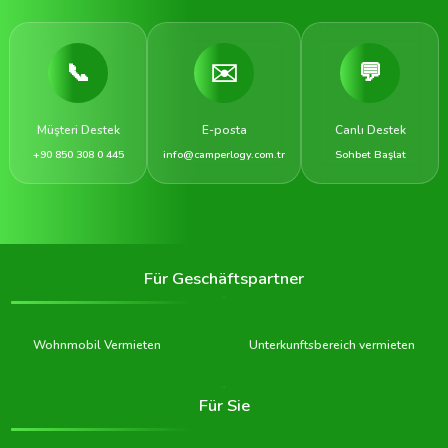
📞
✉️
💬
Müşteri Destek
E-posta
Canlı Destek
+90 850 308 0 445
info@camperlogy.com.tr
Sohbet Başlat
Für Geschäftspartner
Wohnmobil Vermieten
Unterkunftsbereich vermieten
Für Sie