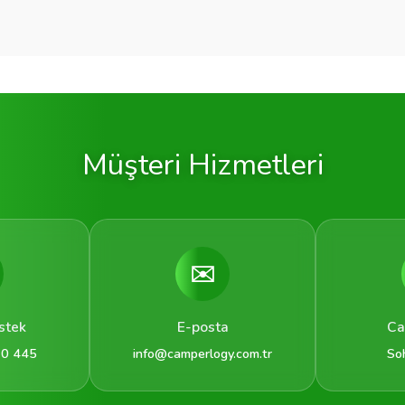
Müşteri Hizmetleri
✉️
stek
E-posta
Ca
 0 445
info@camperlogy.com.tr
So