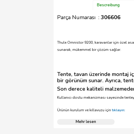
Bescreibung
Parça Numarası :
306606
Thule Omnistor 9200, karavanlar için özel asar
sunarak, mükemmel bir çözüm sağlar.
Tente, tavan üzerinde montaj içi
bir görünüm sunar. Ayrıca, ten
Son derece kaliteli malzemeden 
Kullanıcı dostu mekanizması sayesinde tenteyi a
Ürünün kurulum ve kıllavuzu için
tıklayın:
Mehr lesen