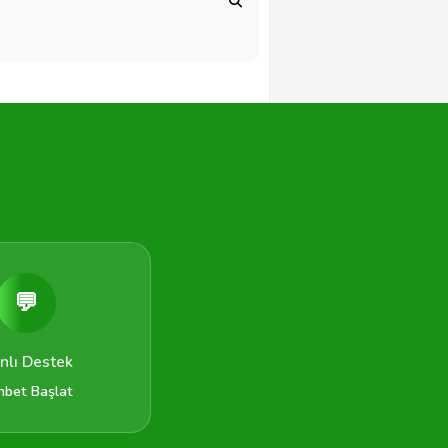
💬
nlı Destek
hbet Başlat