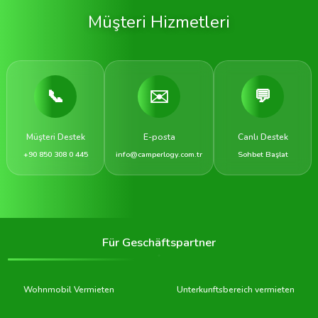
Müşteri Hizmetleri
📞
✉️
💬
Müşteri Destek
E-posta
Canlı Destek
+90 850 308 0 445
info@camperlogy.com.tr
Sohbet Başlat
Für Geschäftspartner
Wohnmobil Vermieten
Unterkunftsbereich vermieten