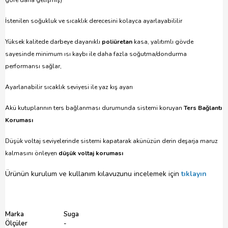
göre daha gelişmiş)
İstenilen soğukluk ve sıcaklık derecesini kolayca ayarlayabililir
Yüksek kalitede darbeye dayanıklı
poliüretan
kasa, yalıtımlı gövde
sayesinde minimum ısı kaybı ile daha fazla soğutma/dondurma
performansı sağlar,
Ayarlanabilir sıcaklık seviyesi ile yaz kış ayarı
Akü kutuplarının ters bağlanması durumunda sistemi koruyan
Ters Bağlantı
Koruması
Düşük voltaj seviyelerinde sistemi kapatarak akünüzün derin deşarja maruz
kalmasını önleyen
düşük voltaj koruması
Ürünün kurulum ve kullanım kılavuzunu incelemek için
tıklayın
Marka
Suga
Ölçüler
-