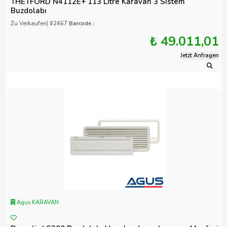
THETFORD N4112E+ 113 Litre Karavan 3 Sistem
Buzdolabı
Zu Verkaufen
|
#2467
Barcode :
₺ 49.011,01
Jetzt Anfragen
Agus KARAVAN