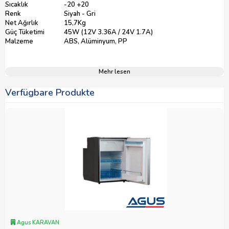
Sıcaklık
-20 +20
Renk
Siyah - Gri
Net Ağırlık
15,7Kg
Güç Tüketimi
45W (12V 3.36A / 24V 1.7A)
Malzeme
ABS, Alüminyum, PP
Mehr lesen
Verfügbare Produkte
Agus KARAVAN