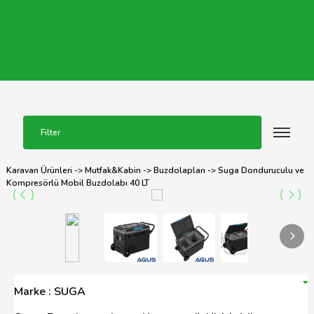
Filter
Karavan Ürünleri
->
Mutfak&Kabin
->
Buzdolapları
-> Suga Donduruculu ve
Kompresörlü Mobil Buzdolabı 40 LT
Marke : SUGA