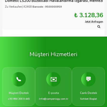
Dometic LS200 Buzdolabı Havalandırma Izgarası, Menfezi
Zu Verkaufen
|
#2468
Barcode : 9500000959
₺ 3.128,36
Jetzt Anfragen
Müşteri Hizmetleri
📞
✉️
💬
Müşteri Destek
E-posta
Canlı Destek
+90 850 308 0 445
info@camperlogy.com.tr
Sohbet Başlat