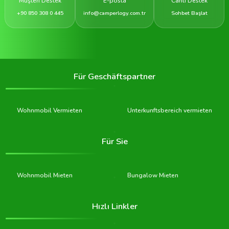
Müşteri Destek
E-posta
Canlı Destek
+90 850 308 0 445
info@camperlogy.com.tr
Sohbet Başlat
Für Geschäftspartner
Wohnmobil Vermieten
Unterkunftsbereich vermieten
Für Sie
Wohnmobil Mieten
Bungalow Mieten
Hızlı Linkler