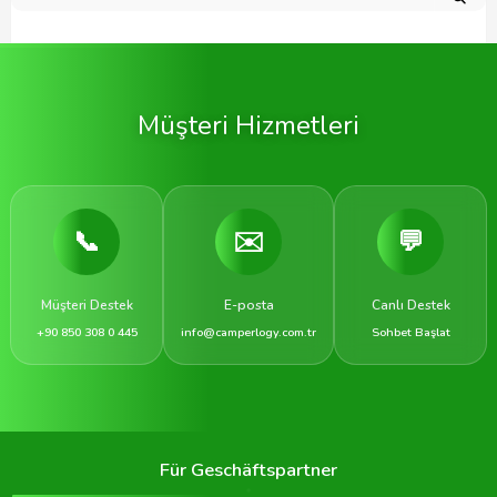
Müşteri Hizmetleri
📞
✉️
💬
Müşteri Destek
E-posta
Canlı Destek
+90 850 308 0 445
info@camperlogy.com.tr
Sohbet Başlat
Für Geschäftspartner