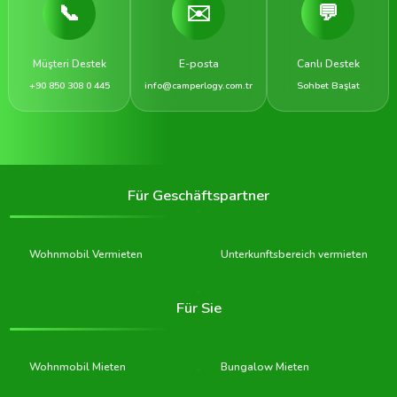
📞
✉️
💬
Müşteri Destek
E-posta
Canlı Destek
+90 850 308 0 445
info@camperlogy.com.tr
Sohbet Başlat
Für Geschäftspartner
Wohnmobil Vermieten
Unterkunftsbereich vermieten
Für Sie
Wohnmobil Mieten
Bungalow Mieten