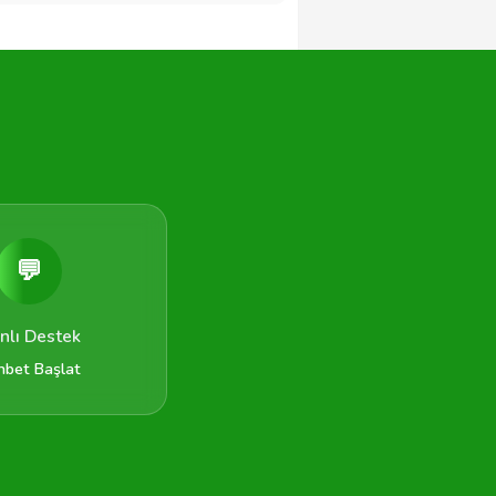
💬
nlı Destek
hbet Başlat