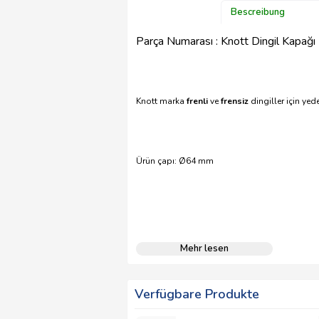
Bescreibung
Parça Numarası : Knott Dingil Kapağı
Knott marka
frenli
ve
frensiz
dingiller için yed
Ürün çapı: Ø64 mm
Mehr lesen
Verfügbare Produkte