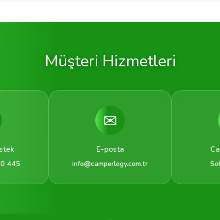
Müşteri Hizmetleri
✉️
stek
E-posta
Ca
 0 445
info@camperlogy.com.tr
So