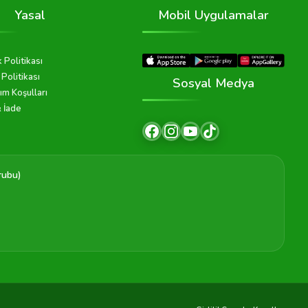
Yasal
Mobil Uygulamalar
k Politikası
Politikası
Sosyal Medya
ım Koşulları
& İade
rubu)