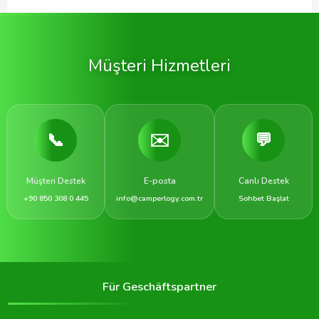
Müşteri Hizmetleri
📞
✉️
💬
Müşteri Destek
E-posta
Canlı Destek
+90 850 308 0 445
info@camperlogy.com.tr
Sohbet Başlat
Für Geschäftspartner