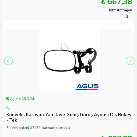
₺ 667,38
Jetzt Anfragen
Agus KARAVAN
Konveks Karavan Yan İlave Geniş Görüş Aynası Dış Bükey
- Tek
Zu Verkaufen
|
#2179
Barcode : LJM013