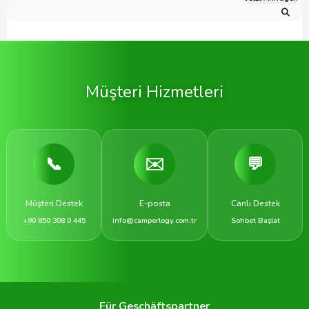
Müşteri Hizmetleri
📞
✉️
💬
Müşteri Destek
E-posta
Canlı Destek
+90 850 308 0 445
info@camperlogy.com.tr
Sohbet Başlat
Für Geschäftspartner