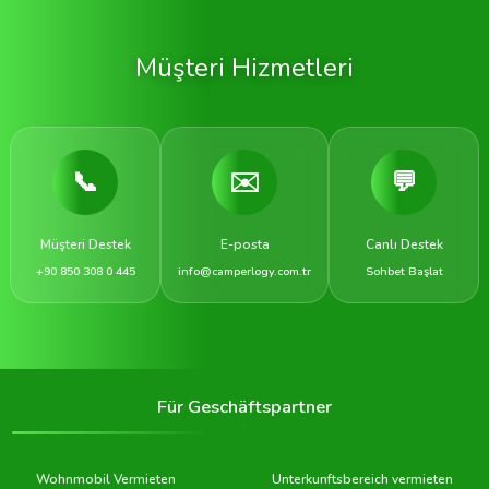
Müşteri Hizmetleri
📞
✉️
💬
Müşteri Destek
E-posta
Canlı Destek
+90 850 308 0 445
info@camperlogy.com.tr
Sohbet Başlat
Für Geschäftspartner
Wohnmobil Vermieten
Unterkunftsbereich vermieten