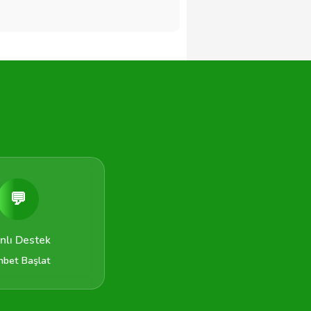
💬
nlı Destek
hbet Başlat