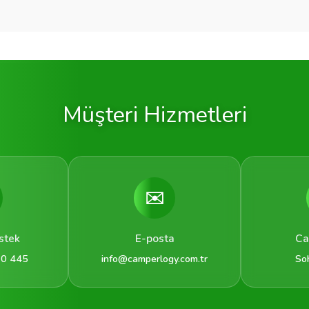
Müşteri Hizmetleri
✉️
stek
E-posta
Ca
 0 445
info@camperlogy.com.tr
So