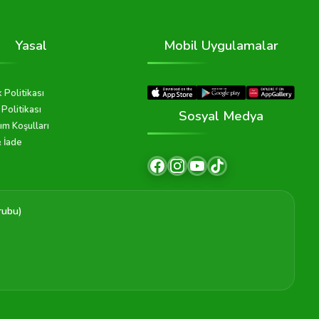
Yasal
Mobil Uygulamalar
k Politikası
Politikası
Sosyal Medya
ım Koşulları
& İade
rubu)