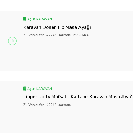
Agus KARAVAN
Karavan Döner Tip Masa Ayağı
Zu Verkaufen
|
#2248
Barcode : 6959GRA
Agus KARAVAN
Lippert Jolly Mafsallı Katlanır Karavan Masa Ayağ
Zu Verkaufen
|
#2249
Barcode :