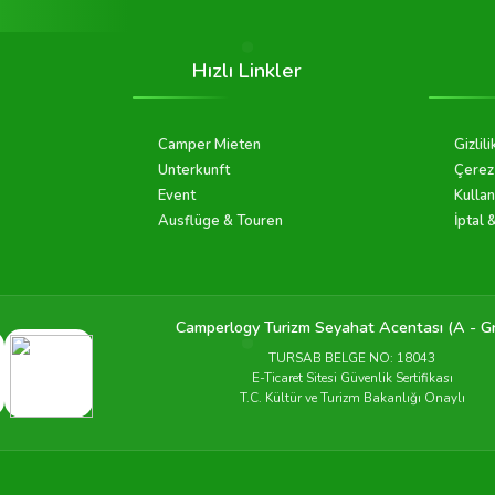
Hızlı Linkler
Camper Mieten
Gizlili
Unterkunft
Çerez 
Event
Kullan
Ausflüge & Touren
İptal 
Camperlogy Turizm Seyahat Acentası (A - G
TURSAB BELGE NO: 18043
E-Ticaret Sitesi Güvenlik Sertifikası
T.C. Kültür ve Turizm Bakanlığı Onaylı