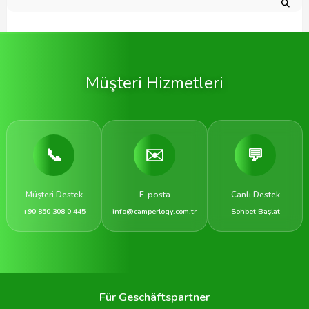
Müşteri Hizmetleri
📞
✉️
💬
Müşteri Destek
E-posta
Canlı Destek
+90 850 308 0 445
info@camperlogy.com.tr
Sohbet Başlat
Für Geschäftspartner