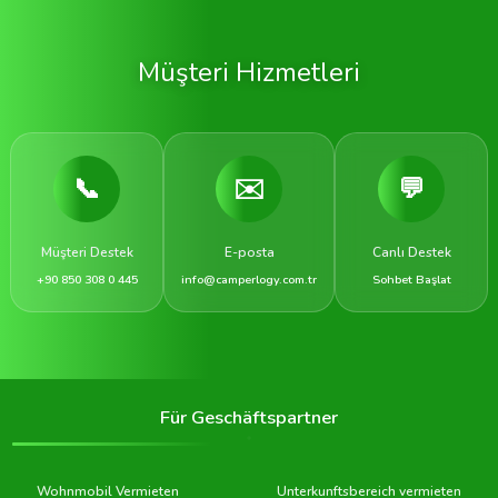
Müşteri Hizmetleri
📞
✉️
💬
Müşteri Destek
E-posta
Canlı Destek
+90 850 308 0 445
info@camperlogy.com.tr
Sohbet Başlat
Für Geschäftspartner
Wohnmobil Vermieten
Unterkunftsbereich vermieten