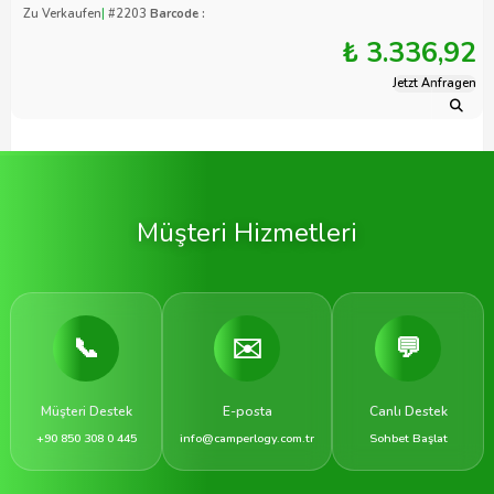
Zu Verkaufen
|
#2203
Barcode :
₺ 3.336,92
Jetzt Anfragen
Müşteri Hizmetleri
📞
✉️
💬
Müşteri Destek
E-posta
Canlı Destek
+90 850 308 0 445
info@camperlogy.com.tr
Sohbet Başlat