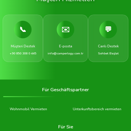
📞
✉️
💬
Müşteri Destek
E-posta
Canlı Destek
+90 850 308 0 445
info@camperlogy.com.tr
Sohbet Başlat
Für Geschäftspartner
Wohnmobil Vermieten
Unterkunftsbereich vermieten
Für Sie